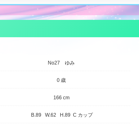
No27 ゆみ
0 歳
166 cm
B.
89
W.
62
H.
89 C カップ